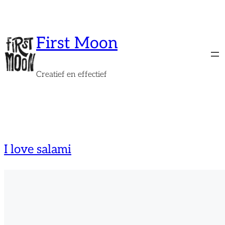
Spring
naar
de
First Moon
inhoud
Creatief en effectief
I love salami